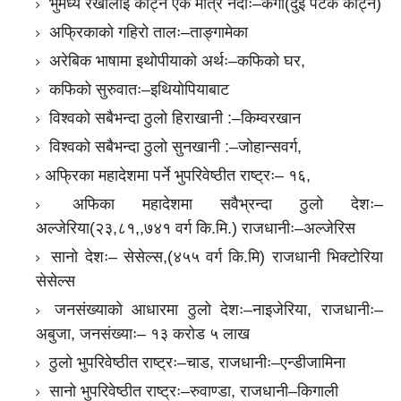
भुमध्य रेखालाई काट्ने एक मात्र नदीः–कंगो(दुई पटक काट्ने)
अफ्रिकाको गहिरो तालः–ताङ्गामेका
अरेबिक भाषामा इथोपीयाको अर्थः–कफिको घर,
कफिको सुरुवातः–इथियोपियाबाट
विश्वको सबैभन्दा ठुलो हिराखानी :–किम्वरखान
विश्वको सबैभन्दा ठुलो सुनखानी :–जोहान्सवर्ग,
अफ्रिका महादेशमा पर्ने भुपरिवेष्ठीत राष्ट्रः– १६,
अफिका महादेशमा सवैभ्रन्दा ठुलो देशः–
अल्जेरिया(२३,८१,,७४१ वर्ग कि.मि.) राजधानीः–अल्जेरिस
सानो देशः– सेसेल्स,(४५५ वर्ग कि.मि) राजधानी भिक्टोरिया
सेसेल्स
जनसंख्याको आधारमा ठुलो देशः–नाइजेरिया, राजधानीः–
अबुजा, जनसंख्याः– १३ करोड ५ लाख
ठुलो भुपरिवेष्ठीत राष्ट्रः–चाड, राजधानीः–एन्डीजामिना
सानो भुपरिवेष्ठीत राष्ट्रः–रुवाण्डा, राजधानी–किगाली