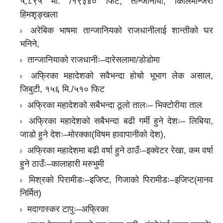
५,८९५ मी. /१९३४० फिट, तान्जानीया, किलिमान्जरो
हिमशृङ्खला
अरेबिक भाषमा तान्जानियको राजधानीलाई शान्तीको घर
भनिने,
तान्जानियाको राजधानीः–दारेसलामा/डोडोमा
अफ्रिका महादेशको सवैभन्दा होचो भूभाग लेक असाल,
जिबुटी, १५६ मि./५१० फिट
अफ्रिका महादेशको सबैभन्दा ठूलो तालः– भिक्टोरीया ताल
अफ्रिका महादेशको सबैभन्दा बढी गर्मी हुने देशः– लिबिया,
जाडो हुने देशः–मोरक्का(विषम हावापानीको देश),
अफ्रिका महादेशमा बढी वर्षा हुने ठाउँः–इक्वेटर रेखा, कम वर्षा
हुने ठाउँः–कालाहारी मरुभुमी
मिश्रको पिरामीडः–इजिप्ट, गिजाको पिरामीडः–इजिप्ट(मानव
निर्मित)
मदागास्कर टापुः–अफ्रिका