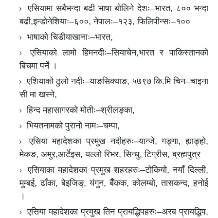
एसियामा सबैभन्दा बढी भाषा बोलिने देशः–भारत, ८०० भन्दा
बढी,इन्डोनेशियाः–६००, नेपालः–१२३, फिलिपीन्सः–१००
भाषाको चिडीयाखानाः–भारत,
एसियाको लामो हिमनदीः–सियाचेन,भारत र पाकिस्तानको
बिचमा पर्ने ।
एशियाको ठुलो नदीः–याङसिक्याङ, ५७९७ कि.मि चिन–चाइना
सी मा खस्ने,
हिन्द महासागरको मोतीः–श्रीलङ्का,
भियतनामको पुरानो नामः–चम्पा,
एसिया महादेशका प्रमुख नदीहरुः–यान्जे, गङ्गा, ह्याङ्हो,
मेकङ, अमुर,आर्टेइस, यल्लो रिभर, सिन्धु, टिग्रीस, ब्रह्मपुत्र
एसियाका महादेशका प्रमुख शहरहरुः–टोकियो, नयाँ दिल्ली,
मुम्बई, ढाँका, बेइजिङ्, यंगुन, बैँकक, कोलम्बो, तासकन्द, हनोई
।
एसिया महादेशका प्रमुख तिन प्रायद्धिपहरुः–अरब प्रायद्धिप,