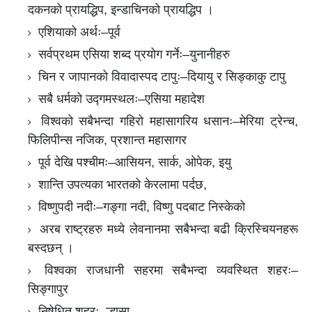
दकनको प्रायद्धिप, इन्डाचिनको प्रायद्धिप ।
एशियाको अर्थः–पूर्व
सर्वप्रथम एसिया शब्द प्रयोग गर्नेः–युनानीहरु
चिन र जापानको विवादास्पद टापुः–दियायु र सिङ्काकु टापु
सबै धर्मको उद्गमस्थलः–एसिया महादेश
विश्वको सबैभन्दा गहिरो महासागरिय धसानः–मेरिया ट्रेन्च,
फिलिपीन्स नजिक, प्रशान्त महासागर
पूर्व देखि पश्चीमः–आसियन, सार्क, ओपेक, इयु
शान्ति उपत्यका भारतको केरलामा पर्दछ,
विष्णुपदी नदीः–गङ्गा नदी, विष्णु पदबाट निस्केको
अरब राष्ट्रहरु मध्ये लेवनानमा सबैभन्दा बढी क्रिस्चियनहरू
बस्दछन् ।
विश्वका राजधानी सहरमा सबैभन्दा व्यवस्थित शहरः–
सिङ्गापुर
निषेधित शहरः–ल्हासा