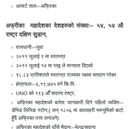
अल्वर्ट तालः–अफ्रिका
अफ्रीका महादेशका देशहरुको संख्याः– ५४, ५४ औ
राष्ट्र दक्षिण सुडान,
राजधानीः–जुवा
२०११ जुलाई ९ मा स्वतन्त्र
२०११ जुलाई १४ मा ग्ल्इ ले मान्याता दिएको
९८.८३ प्रतिशतले स्वतन्त्र राज्यका पक्षमा मतदान गरेका
क्षेत्रफलः–६,१९,७४५ वर्ग कि.मि.
UNO को १९३ औँ सदस्य राष्ट्र,
अफ्रिका महादेशको बारेमा जानकारी दिने पहिलो व्यक्तिः–
डेभिड लिभिङ स्टोन,( सन् १८५६ मा कालाहरी मरुभुमिको बाटो
हुँदै अफ्रिका पत्ता लगाउने)
अफ्रिका महादेशको घाँसे मैदानः–भेल्ड/सवाना