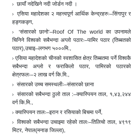
छायाँ नदेखिने नदी जोर्डन नदी ।
एसिया महादेशका २ महत्त्वपूर्ण आर्थिक केन्द्रहरुः–सिंगापुर र
हङ्गकङ्ग,
‘संसारको छानो’–Roof Of The world का उपनामले
चिनिने विश्वको सबैभन्दा अग्लो पठारः–पामिर पठार (तिब्बतको
पठार),उचाइ–लगभग ५०००मि.,
एसिया महादेशको चीनको स्वशासित क्षेत्र तिब्बतमा पर्ने विश्वकै
सबैभन्दा अग्लो र फराकिलो पठार, पामिरको पठारको
क्षेत्रफलः–२ लाख वर्ग कि.मि.,
संसारको उच्च समस्थलीः–संसारको छाना
संसारको सबैभन्दा ठुलो ताल :–क्यास्पियन ताल, १,४३,२४४
वर्ग कि.मि.,
क्यास्पियन तालः–इरान र रसियाको बिचमा पर्ने,
विश्वको सबैभन्दा उचाइमा रहेको तालः–तिलिचो ताल, ४९१९
मिटर, नेपाल(मनाङ जिल्ला),