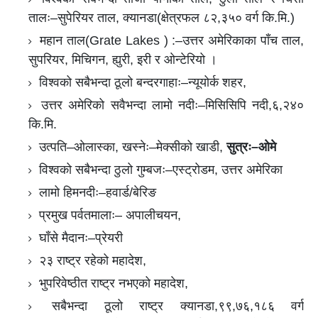
तालः–सुपेरियर ताल, क्यानडा(क्षेत्रफल ८२,३५० वर्ग कि.मि.)
महान ताल(Grate Lakes ) :–उत्तर अमेरिकाका पाँच ताल,
सुपरियर, मिचिगन, ह्युरी, इरी र ओन्टेरियो ।
विश्वको सबैभन्दा ठूलो बन्दरगाहाः–न्यूयोर्क शहर,
उत्तर अमेरिको सवैभन्दा लामो नदीः–मिसिसिपि नदी,६,२४०
कि.मि.
उत्पति–ओलास्का, खस्नेः–मेक्सीको खाडी,
सुत्रः–ओमे
विश्वको सबैभन्दा ठुलो गुम्बजः–एस्ट्रोडम, उत्तर अमेरिका
लामो हिमनदीः–हवार्ड/बेरिङ
प्रमुख पर्वतमालाः– अपालीचयन,
घाँसे मैदानः–प्रेयरी
२३ राष्ट्र रहेको महादेश,
भुपरिवेष्ठीत राष्ट्र नभएको महादेश,
सबैभन्दा ठूलो राष्ट्र क्यानडा,९९,७६,१८६ वर्ग