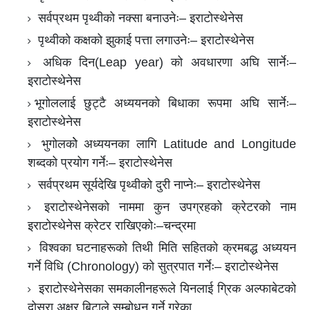
सर्वप्रथम पृथ्वीको नक्सा बनाउनेः– इराटोस्थेनेस
पृथ्वीको कक्षको झुकाई पत्ता लगाउनेः– इराटोस्थेनेस
अधिक दिन(Leap year) को अवधारणा अघि सार्नेः–
इराटोस्थेनेस
भूगोललाई छुट्टै अध्ययनको बिधाका रूपमा अघि सार्नेः–
इराटोस्थेनेस
भुगोलकोे अध्ययनका लागि Latitude and Longitude
शब्दको प्रयोग गर्नेः– इराटोस्थेनेस
सर्वप्रथम सूर्यदेखि पृथ्वीको दुरी नाप्नेः– इराटोस्थेनेस
इराटोस्थेनेसको नाममा कुन उपग्रहको क्रेटरको नाम
इराटोस्थेनेस क्रेटर राखिएकोः–चन्द्रमा
विश्वका घटनाहरूको तिथी मिति सहितको क्रमबद्ध अध्ययन
गर्ने विधि (Chronology) को सुत्रपात गर्नेः– इराटोस्थेनेस
इराटोस्थेनेसका समकालीनहरूले यिनलाई ग्रिक अल्फाबेटको
दोस्रा अक्षर बिटाले सम्बोधन गर्ने गरेका,