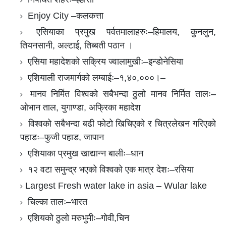
Enjoy City –कलकत्ता
एसियाका प्रमुख पर्वतमालाहरुः–हिमालय, कुनलुन,
तियनसानी, अल्टाई, तिब्बती पठान ।
एसिया महादेशको सक्रिय ज्वालामुखीः–इन्डोनेसिया
एशियाली राजमार्गको लम्बाईः–१,४०,०००।–
मानव निर्मित विश्वको सबैभन्दा ठुलो मानव निर्मित तालः–
ओभान ताल, युगाण्डा, अफ्रिका महादेश
विश्वको सबैभन्दा बढी फोटो खिचिएको र चित्रलेखन गरिएको
पहाडः–फुजी पहाड, जापान
एशियाका प्रमुख खाद्यान्न बालीः–धान
१२ वटा समुन्द्र भएको विश्वको एक मात्र देशः–रसिया
Largest Fresh water lake in asia – Wular lake
चिल्का तालः–भारत
एशियको ठुलो मरुभुमीः–गोवी,चिन