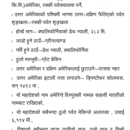
कि.मि.)अमेरिका, रक्की पर्वतमालामा पर्ने,
उत्तर अमेरिकाको पश्चिमी भागमा उत्तर–दक्षिण फैलिएको पर्वत
शृङ्खलाः–रक्की पर्वत शृङ्खला
होचो भागः– क्यालिफोर्नियाको डेथ भ्याली, २८२ मि.
जाडो हुने ठाउँः–ग्रीनल्याण्ड
गर्मि हुने ठाउँः–डेथ भ्याली, क्यालिफोर्निया
ठुलो मरुभुमीः–ग्रेट बेसिन
उत्तर अमेरिका र दक्षिण अमेरिकालाई छुटाउनेः–पानामा नहर
उत्तर अमेरिका इटाली पत्ता लगाउनेः– क्रिष्टोफर कोलम्वस,
सन् १४९२ मा ,
यो महादेशको नाम अमेरिगो विस्पुक्की नामक साहसी यात्रीको
नामबाट राखिएको,
यो महादेशको सबैभन्दा ठूलो पर्वत मेकिन्ले अलास्का , उचाई
६,१९४ मी.,
विश्वको सबैभन्दा ताजा पानीको ताल, ठुलो ताल र चिसो