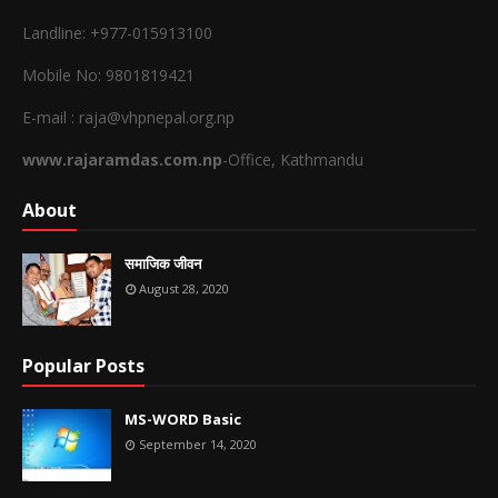
Landline: +977-015913100
Mobile No: 9801819421
E-mail : raja@vhpnepal.org.np
www.rajaramdas.com.np
-Office, Kathmandu
About
समाजिक जीवन
August 28, 2020
Popular Posts
MS-WORD Basic
September 14, 2020