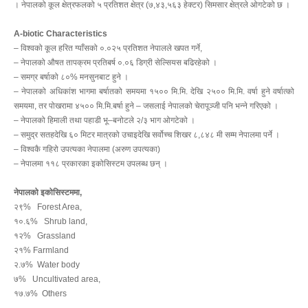
। नेपालको कूल क्षेत्रफलको ५ प्रतिशत क्षेत्र (७,४३,५६३ हेक्टर) सिमसार क्षेत्रले ओगटेको छ ।
A-biotic Characteristics
– विश्वको कूल हरित ग्याँसको ०.०२५ प्रतिशत नेपालले खपत गर्ने,
– नेपालको औषत तापक्रम प्रतिबर्ष ०.०६ डिग्री सेल्सियस बढिरहेको ।
– समग्र बर्षाको ८०% मनसुनबाट हुने ।
– नेपालको अधिकांश भागमा बर्षातको समयमा १५०० मि.मि. देखि २५०० मि.मि. वर्षा हुने वर्षात्को
समयमा, तर पोखरामा ४५०० मि.मि.बर्षा हुने – जसलाई नेपालको चेरापूञ्जी पनि भन्ने गरिएको ।
– नेपालको हिमाली तथा पहाडी भू–बनोटले २/३ भाग ओगटेको ।
– समुद्र सतहदेखि ६० मिटर मात्रको उचाइदेखि सर्वोच्च शिखर ८,८४८ मी सम्म नेपालमा पर्ने ।
– विश्वकै गहिरो उपत्यका नेपालमा (अरुण उपत्यका)
– नेपालमा ११८ प्रकारका इकोसिस्टम उपलब्ध छन् ।
नेपालको इकोसिस्टममा,
२९%
Forest Area,
१०.६%
Shrub land,
१२%
Grassland
२१%
Farmland
२.७%
Water body
७%
Uncultivated area,
१७.७%
Others