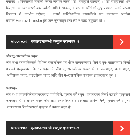
बनाउँछ । बिरुवालाई घाँसको रूपमा जनावर जस्तो भेडा, बाख्राले खान्छन् । भेडा बाख्रालाई अरु
हिंस्रक जनावर जस्तो बाघ, ब्वाँसो आदिले खान्छन् । बाघ वा ब्वाँसोको मृत्यु पश्चात मलको रूपमा
बिरुवाले नै उपभोग गर्दछन् । यसरी पारिस्थितिक प्रणालीको एक पात्रबाट अर्कोमा
क्रमशःEnergy Transfer हुँदै जाने जुन चक्र बन्छ त्यो नै खाद्य श्रृंखला हो ।
Also read :
ब्रह्माण्ड सम्बन्धी वस्तुगत प्रश्नोत्तर–६
जीव भू–रासायनिक चक्र
जीव तथा वनस्पतिहरूले विभिन्न रासायनिक पदार्थहरू वातावरणबाट लिने र पुनः वातावरणमा फिर्ता
पठाउने प्रकृयाको निरन्तर चक्र नै जीव भू–रासायनिक चक्र हो । जलचक्र, कार्बनचक्र,
अक्सिजन चक्र, नाइट्रोजन चक्र आदि जीव भू–रासायनिक चक्रका उदाहरणहरू हुन् ।
जलचक्र
जीव तथा वनस्पतिले वातावरणबाट पानी लिने, प्रयोग गर्ने र पुनः वातावरणमा फिर्ता पठाउने प्रकृयानै
जलचक्र हो । कार्बन चक्र जीव तथा वनस्पतिले वातावरणबाट कार्बन लिने, प्रयोग गर्ने र पुनः
वातावरणमा फिर्ता पठाउने प्रकृया नै कार्बन चक्र हो ।
Also read :
ब्रह्माण्ड सम्बन्धी वस्तुगत प्रश्नोत्तर–५