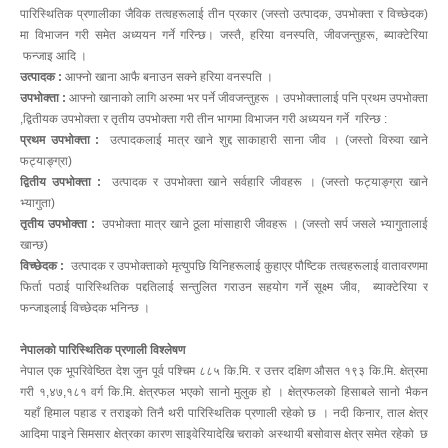
पारिस्थितिक प्रणालीका जैविक तत्वहरूलाई तीन प्रकार (जस्तो उत्पादक, उपभोक्ता र विच्छेदक)
मा विभाजन गरी समेत अध्ययन गर्ने गरिन्छ। जस्तै, हरिया वनस्पति, जीवजन्तुहरू, ब्याक्टेरिया
फन्जाइ आदि ।
उत्पादक :
आफ्नो खाना आफै बनाउन सक्ने हरिया वनस्पति ।
उपभोक्ता :
आफ्नो खानाको लागि अरुमा भर पर्ने जीवजन्तुहरू । उपभोक्तालाई पनि प्रथम उपभोक्ता
,द्वितीयक उपभोक्ता र तृतीय उपभोक्ता गरी तीन भागमा विभाजन गरी अध्ययन गर्ने गरिन्छ :
प्रथम उपभोक्ता :
उत्पादकलाई मात्र खाने शुद्द साकाहारी साना जीव । (जस्तो विरुवा खाने
फट्याङ्ग्रा)
द्वितीय उपभोक्ता :
उत्पादक र उपभोक्ता खाने सर्वहारि जीवहरू । (जस्तो फट्याङ्ग्रा खाने
भ्यागुता)
तृतीय उपभोक्ता :
उपभोक्ता मात्र खाने ठूला मांसाहारी जीवहरू । (जस्तो सर्प जसले भ्यागुतालाई
खान्छ)
विच्छेदक :
उत्पादक र उपभोक्ताको मृत्युपछि यिनिहरूलाई कुहाएर पौष्टिक तत्वहरूलाई वातावरणमा
फिर्ता पठाई पारिस्थितिक पद्दतिलाई सन्तुलित गराउन सहयोग गर्ने सूक्ष्म जीव, ब्याक्टेरिया र
फन्जाइलाई विच्छेदक भनिन्छ ।
नेपालको पारिस्थितिक प्रणाली विश्लेषण
नेपाल एक भूपरिवेष्ठित देश जुन पूर्व पश्चिम ८८५ कि.मि. र उत्तर दक्षिण औसत १९३ कि.मि. क्षेत्रमा
गरी १,४७,१८१ वर्ग कि.मि. क्षेत्रफल भएको सानो मुलुक हो । क्षेत्रफलको हिसाबले सानो भैकन
यहाँ हिमाल पहाड र तराइको तिनै थरी पारिस्थितिक प्रणाली रहेको छ । नदी किनार, ताल क्षेत्र
आदिमा पाइने सिमसार क्षेत्रका कारण साइवेरियादेखि चराको अस्थायी बसोवास क्षेत्र समेत रहेको छ