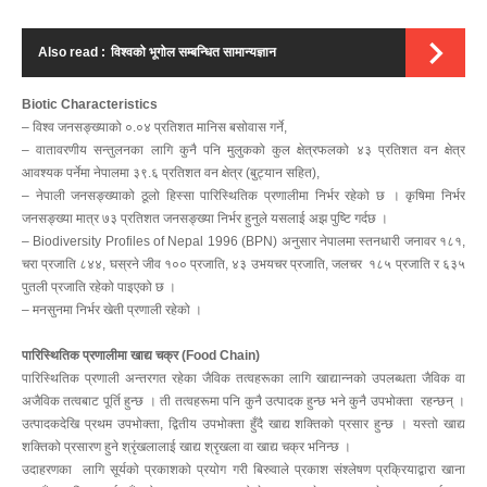
Also read :
विश्वको भूगोल सम्बन्धित सामान्यज्ञान
Biotic Characteristics
– विश्व जनसङ्ख्याको ०.०४ प्रतिशत मानिस बसोवास गर्ने,
– वातावरणीय सन्तुलनका लागि कुनै पनि मुलुकको कुल क्षेत्रफलको ४३ प्रतिशत वन क्षेत्र
आवश्यक पर्नेमा नेपालमा ३९.६ प्रतिशत वन क्षेत्र (बुट्यान सहित),
– नेपाली जनसङ्ख्याको ठूलो हिस्सा पारिस्थितिक प्रणालीमा निर्भर रहेको छ । कृषिमा निर्भर
जनसङ्ख्या मात्र ७३ प्रतिशत जनसङ्ख्या निर्भर हुनुले यसलाई अझ पुष्टि गर्दछ ।
– Biodiversity Profiles of Nepal 1996 (BPN) अनुसार नेपालमा स्तनधारी जनावर १८१,
चरा प्रजाति ८४४, घस्रने जीव १०० प्रजाति, ४३ उभयचर प्रजाति, जलचर १८५ प्रजाति र ६३५
पुतली प्रजाति रहेको पाइएको छ ।
– मनसुनमा निर्भर खेती प्रणाली रहेको ।
पारिस्थितिक प्रणालीमा खाद्य चक्र (Food Chain)
पारिस्थितिक प्रणाली अन्तरगत रहेका जैविक तत्वहरूका लागि खाद्यान्नको उपलब्धता जैविक वा
अजैविक तत्वबाट पूर्ति हुन्छ । ती तत्वहरूमा पनि कुनै उत्पादक हुन्छ भने कुनै उपभोक्ता रहन्छन् ।
उत्पादकदेखि प्रथम उपभोक्ता, द्वितीय उपभोक्ता हुँदै खाद्य शक्तिको प्रसार हुन्छ । यस्तो खाद्य
शक्तिको प्रसारण हुने श्रृंखलालाई खाद्य श्रृखला वा खाद्य चक्र भनिन्छ ।
उदाहरणका लागि सूर्यको प्रकाशको प्रयोग गरी बिरुवाले प्रकाश संश्लेषण प्रक्रियाद्वारा खाना