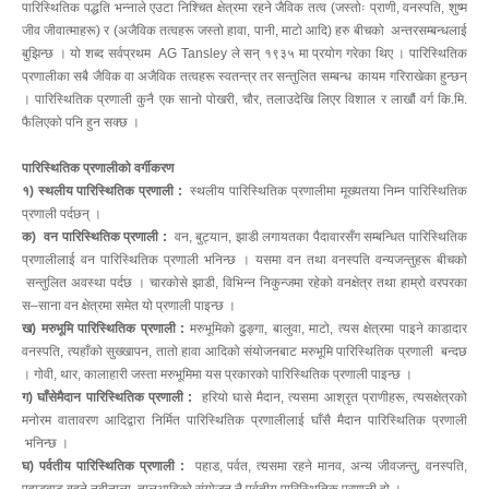
पारिस्थितिक पद्धति भन्नाले एउटा निश्चित क्षेत्रमा रहने जैविक तत्व (जस्तोः प्राणी, वनस्पति, शुष्म
जीव जीवात्माहरू) र (अजैविक तत्वहरू जस्तो हावा, पानी, माटो आदि) हरु बीचको अन्तरसम्बन्धलाई
बुझिन्छ । यो शब्द सर्वप्रथम AG Tansley ले सन् १९३५ मा प्रयोग गरेका थिए । पारिस्थितिक
प्रणालीका सबै जैविक वा अजैविक तत्वहरू स्वतन्त्र तर सन्तुलित सम्बन्ध कायम गरिराखेका हुन्छन्
। पारिस्थितिक प्रणाली कुनै एक सानो पोखरी, चौर, तलाउदेखि लिएर विशाल र लाखौं वर्ग कि.मि.
फैलिएको पनि हुन सक्छ ।
पारिस्थितिक प्रणालीको वर्गीकरण
१) स्थलीय पारिस्थितिक प्रणाली :
स्थलीय पारिस्थितिक प्रणालीमा मूख्यतया निम्न पारिस्थितिक
प्रणाली पर्दछन् ।
क) वन पारिस्थितिक प्रणाली :
वन, बुट्यान, झाडी लगायतका पैदावारसँग सम्बन्धित पारिस्थितिक
प्रणालीलाई वन पारिस्थितिक प्रणाली भनिन्छ । यसमा वन तथा वनस्पति वन्यजन्तुहरू बीचको
सन्तुलित अवस्था पर्दछ । चारकोसे झाडी, विभिन्न निकुन्जमा रहेको वनक्षेत्र तथा हाम्रो वरपरका
स–साना वन क्षेत्रमा समेत यो प्रणाली पाइन्छ ।
ख) मरुभूमि पारिस्थितिक प्रणाली :
मरुभूमिको ढुङ्गा, बालुवा, माटो, त्यस क्षेत्रमा पाइने काडादार
वनस्पति, त्यहाँको सुख्खापन, तातो हावा आदिको संयोजनबाट मरुभूमि पारिस्थितिक प्रणाली बन्दछ
। गोवी, थार, कालाहारी जस्ता मरुभूमिमा यस प्रकारको पारिस्थितिक प्रणाली पाइन्छ ।
ग) घाँसेमैदान पारिस्थितिक प्रणाली :
हरियो घासे मैदान, त्यसमा आश्रृत प्राणीहरू, त्यसक्षेत्रको
मनोरम वातावरण आदिद्वारा निर्मित पारिस्थितिक प्रणालीलाई घाँसै मैदान पारिस्थितिक प्रणाली
भनिन्छ ।
घ) पर्वतीय पारिस्थितिक प्रणाली :
पहाड, पर्वत, त्यसमा रहने मानव, अन्य जीवजन्तु, वनस्पति,