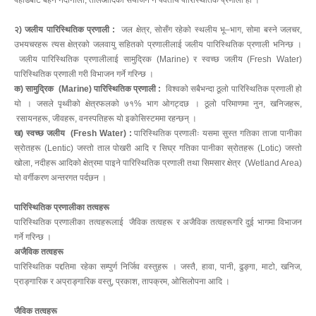
पहाडबाट बहने नदीनाला, तालआदिको संयोजन नै पर्वतीय पारिस्थितिक प्रणाली हो ।
२) जलीय पारिस्थितिक प्रणाली :
जल क्षेत्र, सोसँग रहेको स्थलीय भू–भाग, सोमा बस्ने जलचर,
उभयचरहरू त्यस क्षेत्रको जलवायु सहितको प्रणालीलाई जलीय पारिस्थितिक प्रणाली भनिन्छ ।
जलीय पारिस्थितिक प्रणालीलाई सामुद्रिक (Marine) र स्वच्छ जलीय (Fresh Water)
पारिस्थितिक प्रणाली गरी विभाजन गर्ने गरिन्छ ।
क) सामुद्रिक (Marine) पारिस्थितिक प्रणाली :
विश्वको सबैभन्दा ठूलो पारिस्थितिक प्रणाली हो
यो । जसले पृथ्वीको क्षेत्रफलको ७१% भाग ओगट्दछ । ठूलो परिमाणमा नुन, खनिजहरू,
रसायनहरू, जीवहरू, वनस्पतिहरू यो इकोसिस्टममा रहन्छन् ।
ख) स्वच्छ जलीय (Fresh Water) :
पारिस्थितिक प्रणालीः यसमा सुस्त गतिका ताजा पानीका
स्रोतहरू (Lentic) जस्तो ताल पोखरी आदि र सिघ्र गतिका पानीका स्रोतहरू (Lotic) जस्तो
खोला, नदीहरू आदिको क्षेत्रमा पाइने पारिस्थितिक प्रणाली तथा सिमसार क्षेत्र (Wetland Area)
यो वर्गीकरण अन्तरगत पर्दछन ।
पारिस्थितिक प्रणालीका तत्वहरू
पारिस्थितिक प्रणालीका तत्वहरूलाई जैविक तत्वहरू र अजैविक तत्वहरूगरि दुई भागमा विभाजन
गर्ने गरिन्छ ।
अजैविक तत्वहरू
पारिस्थितिक पद्दतिमा रहेका सम्पुर्ण निर्जिव वस्तुहरू । जस्तै, हावा, पानी, ढुङ्गा, माटो, खनिज,
प्राङ्गारिक र अप्राङ्गारिक वस्तु, प्रकाश, तापक्रम, ओसिलोपना आदि ।
जैविक तत्वहरू