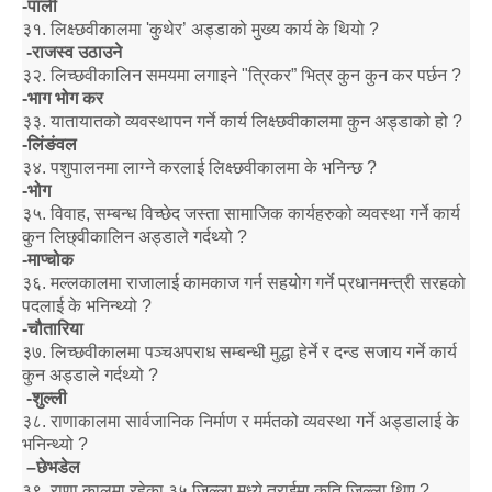
-
पाली
३१
.
लिक्ष्छवीकालमा
'
कुथेर
’
अड्डाको मुख्य कार्य के थियो
?
-
राजस्व उठाउने
३२
.
लिच्छवीकालिन समयमा लगाइने
"
त्रिकर
”
भित्र कुन कुन कर पर्छन
?
-
भाग भोग कर
३३
.
यातायातको व्यवस्थापन गर्ने कार्य लिक्ष्छवीकालमा कुन अड्डाको हो
?
-
लिंङंवल
३४
.
पशुपालनमा लाग्ने करलाई लिक्ष्छवीकालमा के भनिन्छ
?
-
भोग
३५
.
विवाह
,
सम्बन्ध विच्छेद जस्ता सामाजिक कार्यहरुको व्यवस्था गर्ने कार्य
कुन लिछ्वीकालिन अड्डाले गर्दथ्यो
?
-
माप्चोक
३६
.
मल्लकालमा राजालाई कामकाज गर्न सहयोग गर्ने प्रधानमन्त्री सरहको
पदलाई के भनिन्थ्यो
?
-
चौतारिया
३७
.
लिच्छवीकालमा पञ्चअपराध सम्बन्धी मुद्धा हेर्ने र दन्ड सजाय गर्ने कार्य
कुन अड्डाले गर्दथ्यो
?
-
शुल्ली
३८
.
राणाकालमा सार्वजानिक निर्माण र मर्मतको व्यवस्था गर्ने अड्डालाई के
भनिन्थ्यो
?
–
छेभडेल
३९
.
राणा कालमा रहेका ३५ जिल्ला मध्ये तराईमा कति जिल्ला थिए
?