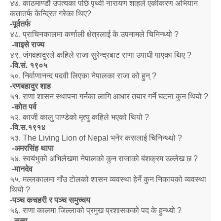
४७
.
काठमाण्डौ उपत्यका पछि पृथ्वी नारायण शाहले एकीकरण अभियान
कतातर्फ केन्द्रित गरेका थिए
?
-
पूर्वतर्फ
४८
.
प्राचिनकालमा कर्णाली क्षेत्रलाई के उपनामले चिनिन्थ्यो
?
-
वाइसे राज्य
४९
.
जंगवहादुरले कहिले राजा सुरेन्द्रबाट राणा उपाधी पाएका थिए
?
-
वि.सं. १९०५
५०
.
निर्वाणानन्द पदवी लिएका नेपालका राजा को हुन्
?
-
रणबहादुर शाह
५१
.
राणा शासन स्थापना गर्नका लागि आधार तयार गर्ने घटना कुन थियो
?
-
कोत पर्व
५२
.
काजी कालु पाण्डेको मृत्यु कहिले भएको थियो
?
-
वि.स.१९१४
५३
. The Living Lion of Nepal
भनेर कसलाई चिनिन्थ्थो
?
-
अमरसिंह थापा
५४
.
स्वयंभुको अभिलेखमा नेपालको कुन राजाको बंशक्रम उल्लेख छ
?
-
मानदेव
५५
.
मल्लकालमा गाँउ टोलको शासन व्यवस्था हेर्ने कुन निकायको व्यवस्था
थियो
?
-
पञ्च कचहरी र पञ्च समुच्चय
५६
.
राणा कालमा जिल्लाको प्रमुख प्रशासकको पद के हुन्थ्यो
?
-
सुब्बा