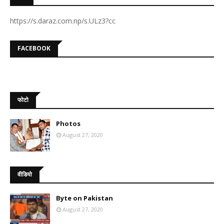
https://s.daraz.com.np/s.ULz3?cc
FACEBOOK
फोटो
Photos
August 27, 2020
वीडियो
Byte on Pakistan
August 27, 2020