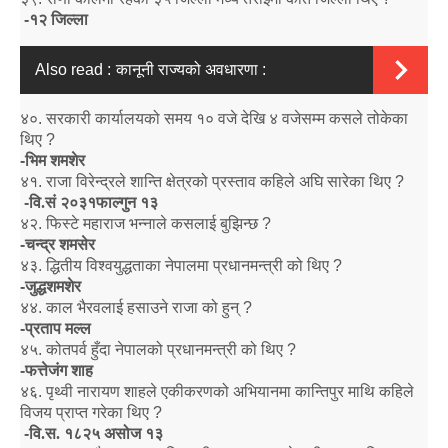
-
१२ जिल्ला
Also read :
कानूनी राज्यको अवधारणा :
४०
.
सरकारी कार्यालयको समय १० वजे देखि ४ वजेसम्म कसले तोकेका
थिए
?
-
भिम शमशेर
४१
.
राजा विरेन्द्रले शान्ति क्षेत्रको प्रस्ताव कहिले अघि सारेका थिए
?
-
वि.सं २०३१फाल्गुन १३
४२
.
फिस्टे महाराज भन्नाले कसलाई बुझिन्छ
?
-
चन्द्र शमसेर
४३
.
द्धितीय विश्वयुद्धताका नेपालमा प्रधानमन्त्री को थिए
?
-
जुद्धशमशेर
४४
.
काल भैरवलाई हसाउने राजा को हुन्
?
-
प्रताप मल्ल
४५
.
कोतपर्व हुँदा नेपालको प्रधानमन्त्री को थिए
?
-
फत्तेजंग शाह
४६
.
पृथ्वी नारायण शाहले एकीकरणको अभियानमा कान्तिपुर माथि कहिले
विजय प्राप्त गरेका थिए
?
-
वि.स. १८२५ असोज १३