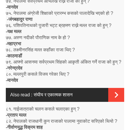
७४
.
नेपालमा सर्वप्रथम अभिलेख राख्ने राजा को हुन्
?
-
मानदेव
७५
.
नेपालमा अंग्रेजी शिक्षाको प्रारम्भ कसको पालादेखि भएको हो
?
-
जंगबहादुर राणा
७६
.
पशिपतिनाथको पुजारी भट्ट ब्रहमण राख्ने मल्ल राजा को हुन्
?
-
यक्ष मल्ल
७७
.
अरुण नदीको पौराणिक नाम के हो
?
-
महाप्रभा
७८
.
लक्ष्मीनरसिंह मल्ल कहाँका राजा थिए
?
-
काठमाडौं
७९
.
आफ्नो आसनमा सर्वप्रथम सिंहको आकृती अंकित गर्ने राजा को हुन्
?
-
नरेन्द्रदेव
८०
.
मल्लपुरी कसले विजय गरेका थिए
?
-
मानदेव
Also read :
संघीय र एकात्मक शासन
८१
.
गा‌‌‌ईजात्राको चलन कसले चलाएका हुन्
?
-
प्रताप मल्ल
८२
.
नेपालको राजधानी कुन राजाको पालामा नुवाकोट सरिएको थियो
?
-
गीर्वाणयुद्ध विक्रम शाह