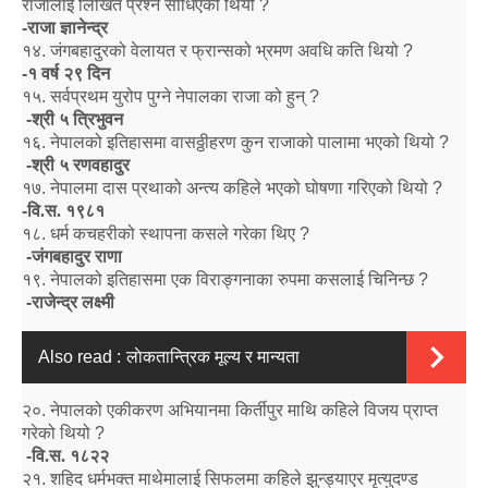
राजालाई लिखित प्रश्न सोधिएको थियो
?
-
राजा ज्ञानेन्द्र
१४
.
जंगबहादुरको वेलायत र फ्रान्सको भ्रमण अवधि कति थियो
?
-
१ वर्ष २९ दिन
१५
.
सर्वप्रथम युरोप पुग्ने नेपालका राजा को हुन्
?
-
श्री ५ त्रिभुवन
१६
.
नेपालको इतिहासमा वासठ्ठीहरण कुन राजाको पालामा भएको थियो
?
-
श्री ५ रणवहादुर
१७
.
नेपालमा दास प्रथाको अन्त्य कहिले भएको घोषणा गरिएको थियो
?
-
वि.स. १९८१
१८
.
धर्म कचहरीको स्थापना कसले गरेका थिए
?
-
जंगबहादुर राणा
१९
.
नेपालको इतिहासमा एक विराङ्गनाका रुपमा कसलाई चिनिन्छ
?
-
राजेन्द्र लक्ष्मी
Also read :
लाेकतान्त्रिक मूल्य र मान्यता
२०
.
नेपालको एकीकरण अभियानमा किर्तीपुर माथि कहिले विजय प्राप्त
गरेको थियो
?
-
वि.स. १८२२
२१
.
शहिद धर्मभक्त माथेमालाई सिफलमा कहिले झुन्ड्याएर मृत्युदण्ड