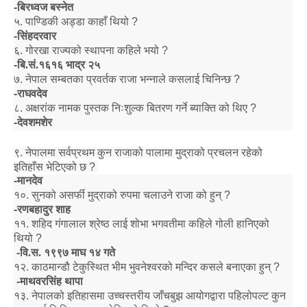
-
बिरध्वज बस्नेत
५
.
पाण्डिकी अड्डा काहाँ थियो
?
-
सिंहदरवार
६
.
गोरखा राज्यको स्थापना कहिले भयो
?
-
बि.सं.१६१६ भाद्र २५
७
.
नेपाल सम्बतका प्रवर्तक राजा भन्नाले कसलाई चिनिन्छ
?
-
राघवदेव
८
.
अक्षरांक नामक पुस्तक निःशुल्क बितरण गर्ने ब्याक्ति को थिए
?
-
देवशमशेर
९
.
नेपालमा सर्वप्रथम कुन राजाको पालामा मुद्राको प्रचलन रहेको
इतिहाँस भेटिएको छ
?
-
मानदेव
१०
.
सुनको असर्फी मुद्राको रुपमा चलाउने राजा को हुन्
?
-
रणबहादुर शाह
११
.
शहिद गंगालाल श्रेष्ठ लाई शोभा भगवतीमा कहिले गोली हानिएको
थियो
?
-
वि.स. १९९७ माघ १४ गते
१२
.
काठमान्डौ टेकुस्थित भीम भुवनेश्वरको मन्दिर कसले बनाएका हुन्
?
-
माथवरसिंह थापा
१३
.
नेपालको इतिहासमा उच्चस्तरीय जाँचबुझ आयोगद्वारा पहिलोपल्ट कुन