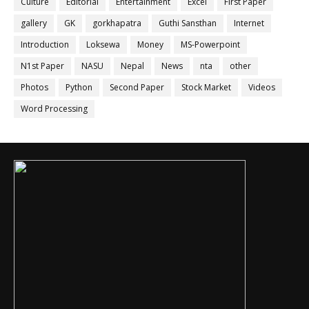
Culture
Editorial
Entertainment
Excel
First Paper
gallery
GK
gorkhapatra
Guthi Sansthan
Internet
Introduction
Loksewa
Money
MS-Powerpoint
N1st Paper
NASU
Nepal
News
nta
other
Photos
Python
Second Paper
Stock Market
Videos
Word Processing