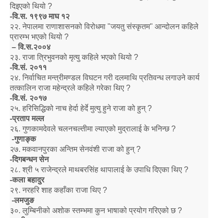
दिइएको थियो
?
-
वि.स. १९९७ माघ १२
२२
.
नेपालमा राणाशासनको विरोधमा
"
जयतु संस्कृतम
"
आन्दोलन कहिले
प्रारम्भ भएको थियो
?
–
वि.स.२००४
२३
.
राजा त्रिभुवनको मृत्यु कहिले भएको थियो
?
-
वि.सं. २०११
२४
.
निर्वाचित मन्त्रीमण्डल विघटन गरी दलमाथि प्रतिवन्ध लगाउने कार्य
तत्कालिन राजा महेन्द्रले कहिले गरेका थिए
?
-
वि.सं. २०१७
२५
.
हरिसिद्धिको नाच हेर्दा हेर्दे मुत्यु हुने राजा को हुन्
?
-
प्रताप मल्ल
२६
.
गुणकामदेवले चलनचल्तीमा ल्याएको मुद्रालाई के भनिन्छ
?
-
गुणाङ्क
२७
.
मकवानपुरका अन्तिम सेनवंशी राजा को हुन्
?
-
दिगबन्धन सेन
२८
.
श्री ५ राजेन्द्रले माथबरसिंह थापालाई के उपाधि दिएका थिए
?
-
कला बहादुर
२९
.
नरहरि शाह कहाँका राजा थिए
?
-
लमजुङ
३०
.
लुम्बिनीको अशोक स्तम्भमा कुन भाषाको प्रयोग गरिएको छ
?