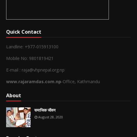
Quick Contact
Landline: +977-015913100
Mobile No: 9801819421
E-mail : raja@vhpnepal.org.np
www.rajaramdas.com.np
-Office, Kathmandu
About
समाजिक जीवन
August 28, 2020