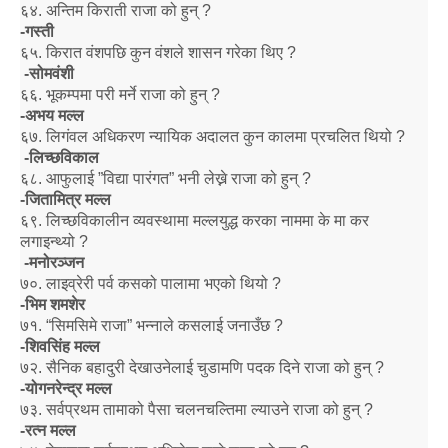
६४
.
अन्तिम किराती राजा को हुन्
?
-
गस्ती
६५
.
किरात वंशपछि कुन वंशले शासन गरेका थिए
?
-
सोमवंशी
६६
.
भूकम्पमा परी मर्ने राजा को हुन्
?
-
अभय मल्ल
६७
.
लिगंवल अधिकरण न्यायिक अदालत कुन कालमा प्रचलित थियो
?
-
लिच्छविकाल
६८
.
आफुलाई
”
विद्या पारंगत
”
भनी लेख्ने राजा को हुन्
?
-
जितामित्र मल्ल
६९
.
लिच्छविकालीन व्यवस्थामा मल्लयुद्ध करका नाममा के मा कर
लगाइन्थ्यो
?
-
मनोरञ्जन
७०
.
लाइव्रेरी पर्व कसको पालामा भएको थियो
?
-
भिम शमशेर
७१
. “
सिमसिमे राजा
”
भन्नाले कसलाई जनाउँछ
?
-
शिवसिंह मल्ल
७२
.
सैनिक बहादुरी देखाउनेलाई चुडामणि पदक दिने राजा को हुन्
?
-
योगनरेन्द्र मल्ल
७३
.
सर्वप्रथम तामाको पैसा चलनचल्तिमा ल्याउने राजा को हुन्
?
-
रत्न मल्ल