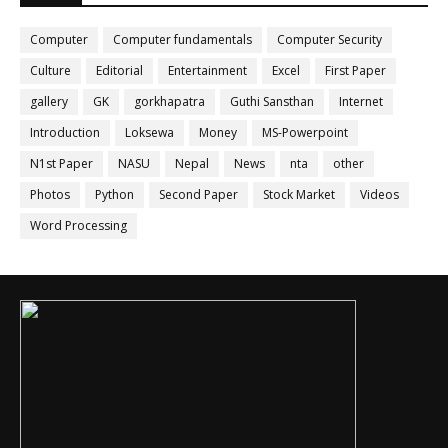
Computer
Computer fundamentals
Computer Security
Culture
Editorial
Entertainment
Excel
First Paper
gallery
GK
gorkhapatra
Guthi Sansthan
Internet
Introduction
Loksewa
Money
MS-Powerpoint
N1st Paper
NASU
Nepal
News
nta
other
Photos
Python
Second Paper
Stock Market
Videos
Word Processing