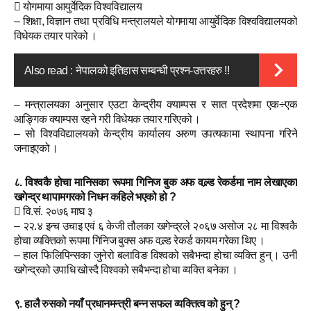
 योगमाया आयुर्वेदिक विश्वविद्यालय
– शिक्षा, विज्ञान तथा प्रविधि मन्त्रालयले योगमाया आयुर्वेदिक विश्वविद्यालयको
विधेयक तयार पारेको ।
Also read :
नेपालको इतिहास सम्बन्धी प्रश्न-उत्तरहरु !!
– मन्त्रालयका अनुसार एउटा केन्द्रीय क्याम्पस र सात प्रदेशमा एक÷एक
आङ्गिक क्याम्पस रहने गरी विधेयक तयार गरिएको ।
– सो विश्वविद्यालयको केन्द्रीय कार्यालय अरुण उपत्यकामा स्थापना गरिने
जनाइएको ।
८. विश्वकै होचा मानिसका रूपमा गिनिज बुक अफ वल्र्ड रेकर्डमा नाम लेखाएका
खगेन्द्र थापामगरको निधन कहिले भएको हो ?
 वि.सं. २०७६ माघ ३
– २२.४ इन्च उचाइ एवं ६ केजी तौलका खगेन्द्रले २०६७ असोज २८ मा विश्वकै
होचा व्यक्तिको रूपमा गिनिज बुक्स अफ वल्र्ड रेकर्ड कायम गरेका थिए ।
– हाल फिलिपिन्सका जुनेरो बलाविङ विश्वको सबैभन्दा होचा व्यक्ति हुन् । उनी
खगेन्द्रको उपाधि खोस्दै विश्वको सबैभन्दा होचा व्यक्ति बनेका ।
९. हालै रुसको नयाँ प्रधानमन्त्री बन्न सफल व्यक्तित्व को हुन् ?