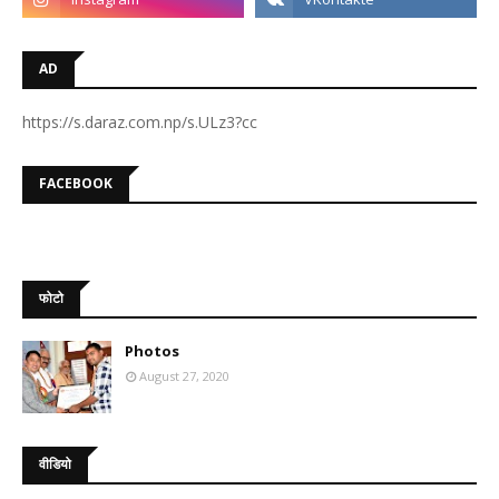
AD
https://s.daraz.com.np/s.ULz3?cc
FACEBOOK
फोटो
Photos
August 27, 2020
वीडियो