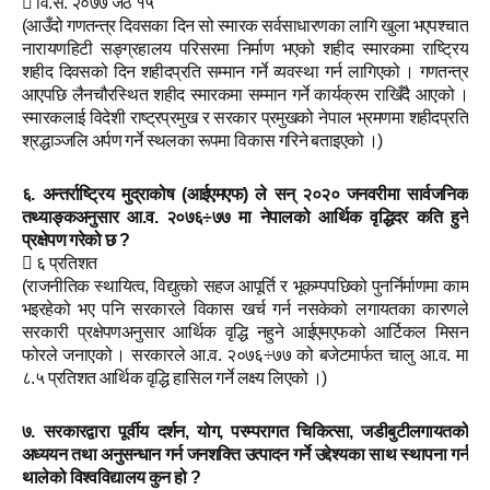
 वि.सं. २०७७ जेठ १५
(आउँदो गणतन्त्र दिवसका दिन सो स्मारक सर्वसाधारणका लागि खुला भएपश्चात्
नारायणहिटी सङ्ग्रहालय परिसरमा निर्माण भएको शहीद स्मारकमा राष्ट्रिय
शहीद दिवसको दिन शहीदप्रति सम्मान गर्ने व्यवस्था गर्न लागिएको । गणतन्त्र
आएपछि लैनचौरस्थित शहीद स्मारकमा सम्मान गर्ने कार्यक्रम राखिँदै आएको ।
स्मारकलाई विदेशी राष्ट्रप्रमुख र सरकार प्रमुखको नेपाल भ्रमणमा शहीदप्रति
श्रद्धाञ्जलि अर्पण गर्ने स्थलका रूपमा विकास गरिने बताइएको ।)
६. अन्तर्राष्ट्रिय मुद्राकोष (आईएमएफ) ले सन् २०२० जनवरीमा सार्वजनिक
तथ्याङ्कअनुसार आ.व. २०७६÷७७ मा नेपालको आर्थिक वृद्धिदर कति हुने
प्रक्षेपण गरेको छ ?
 ६ प्रतिशत
(राजनीतिक स्थायित्व, विद्युत्को सहज आपूर्ति र भूकम्पपछिको पुनर्निर्माणमा काम
भइरहेको भए पनि सरकारले विकास खर्च गर्न नसकेको लगायतका कारणले
सरकारी प्रक्षेपणअनुसार आर्थिक वृद्धि नहुने आईएमएफको आर्टिकल मिसन
फोरले जनाएको । सरकारले आ.व. २०७६÷७७ को बजेटमार्फत चालु आ.व. मा
८.५ प्रतिशत आर्थिक वृद्धि हासिल गर्ने लक्ष्य लिएको ।)
७. सरकारद्वारा पूर्वीय दर्शन, योग, परम्परागत चिकित्सा, जडीबुटीलगायतको
अध्ययन तथा अनुसन्धान गर्न जनशक्ति उत्पादन गर्ने उद्देश्यका साथ स्थापना गर्न
थालेको विश्वविद्यालय कुन हो ?