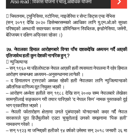
Also read :
विकास योजना र चालू आवधिक योजना
 भियतनाम, ट्युनिसिया, स्टोनिया, नाइजेरिया र सेन्ट किट्स एन्ड नेभिस
(सन् २०१९ देखि २०२० डिसेम्बरसम्मको अवधिका लागि यु.एन.ओ.को सुरक्षा
परिषद्को अस्थायी सदस्यका रूपमा डोमिनिकन रिपब्लिक, इन्डोनेसिया, जर्मनी,
बेल्जियम र दक्षिण अफ्रिका रहेका ।)
२७. नेपालका हिमाल आरोहणबारे विगत पाँच दशकदेखि अध्ययन गर्दै आएकी
एलिजावेथ हली कुन देशकी नागरिक हुन् ?
 न्युजिल्यान्ड
– सन् १९६० मा पहिलोपटक नेपाल आएकी हली त्यसयता नेपालमा नै रहेर हिमाल
आरोहण सम्बन्धमा अध्ययन–अनुसन्धानमा लागेकी ।
– द हिमालयन ट्रस्टको अध्यक्ष रहेकी हली नेपालका लागि न्युजिल्यान्डको
अवैतनिक वाणिज्य दूत नियुक्त भएकी ।
– आरोहण अध्येता हलीले सन् १९८८ देखि सन् २००७ सम्म नेपालबारे लेखेका
सामग्रीलाई सङ्कलन गरी तयार पारिएको ‘द नेपाल सिन’ नामक पुस्तकको दुई
भाग प्रकाशित भएको ।
– नेपाली पर्वतारोहण क्षेत्रमा उनले पु¥याएको योगदानको कदर गर्दै नेपाल
सरकारले पुठा हिउँचुलीको एउटा चुचुरोलाई उनको सम्झनामा ‘पिक हली’
नामकरण गरेको ।
– सन् १९२३ मा जन्मिएकी हलीको ९४ वर्षको उमेरमा सन् २०१८ जनवरी २६ मा