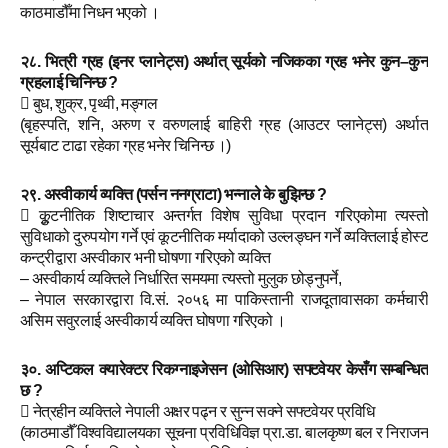
काठमाडौँमा निधन भएको ।
२८. भित्री ग्रह (इनर प्लानेट्स) अर्थात् सूर्यको नजिकका ग्रह भनेर कुन–कुन
ग्रहलाई चिनिन्छ ?
 बुध, शुक्र, पृथ्वी, मङ्गल
(बृहस्पति, शनि, अरुण र वरुणलाई बाहिरी ग्रह (आउटर प्लानेट्स) अर्थात्
सूर्यबाट टाढा रहेका ग्रह भनेर चिनिन्छ ।)
२९. अस्वीकार्य व्यक्ति (पर्सन ननग्राटा) भन्नाले के बुझिन्छ ?
 कुूटनीतिक शिष्टाचार अन्तर्गत विशेष सुविधा प्रदान गरिएकोमा त्यस्तो
सुविधाको दुरुपयोग गर्ने एवं कूटनीतिक मर्यादाको उल्लङ्घन गर्ने व्यक्तिलाई होस्ट
कन्ट्रीद्वारा अस्वीकार भनी घोषणा गरिएको व्यक्ति
– अस्वीकार्य व्यक्तिले निर्धारित समयमा त्यस्तो मुलुक छोड्नुपर्ने,
– नेपाल सरकारद्वारा वि.सं. २०५६ मा पाकिस्तानी राजदूतावासका कर्मचारी
असिम सवुरलाई अस्वीकार्य व्यक्ति घोषणा गरिएको ।
३०. अप्टिकल क्यारेक्टर रिकग्नाइजेसन (ओसिआर) सफ्टवेयर केसँग
सम्बन्धित
छ ?
 नेत्रहीन व्यक्तिले नेपाली अक्षर पढ्न र सुन्न सक्ने सफ्टवेयर प्रविधि
(काठमाडौँ विश्वविद्यालयका सूचना प्रविधिविज्ञ प्रा.डा. बालकृष्ण बल र निराजन