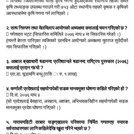
– विगतमा जिल्लास्तरमा मात्र कृषि गणना हुँदैआएकोमा स्थानीय तहको समेत
कृषि तथ्याङ्क उपलब्ध गराउने गरी ७५३ ओटा स्थानीय तहको कृषक र कृषिको
अवस्थाबारेमा कृषि गणना गर्न लागिएको ।
२. सत्य निरुपण तथा मेलमिलाप आयोगको अध्यक्षमा कसलाई चयन गरिएको छ ?
 गणेशदत्त भट्ट (सिफारिस समितिले २०७६ माघ ४ मा सिफारिस गरेको ।)
(त्यस्तै बेपत्ता पारिएका व्यक्तिको छानबिन आयोगको अध्यक्षमा युवराज सुवेदीको
नाम सिफारिस गरिएको ।)
३. आबाल ब्रह्मचारी षडानन्द प्रतिष्ठानले षडानन्द राष्ट्रिय पुरस्कार (२०७६)
कसलाई प्रदान ग¥यो ?
 प्रा.डा. चूडामणि बन्धु (राशि ः रु. १ लाख)
४. कर्णाली प्रदेशलाई सहयोगापेक्षी सडक मानवमुक्त घोषणा कहिले गरिएको हो ?
 वि.सं. २०७६ माघ ४
(सो प्रदेशलाई बेसहारा, असहाय, अशक्त, अभिभावकविहीन सहयोगापेक्षी सडक
मानवमुक्त प्रदेश घोषणा गरिएको ।)
५. नारायणहिटी दरबार सङ्ग्रहालय परिसरमा निर्मित गणतन्त्र स्मारक
सर्वसाधारणका लागि कहिलेदेखि खुला गरिने भएको छ ?