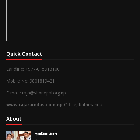
Quick Contact
Landline: +977-015913100
Mobile No: 9801819421
E-mail : raja@vhpnepal.org.np
www.rajaramdas.com.np
-Office, Kathmandu
About
समाजिक जीवन