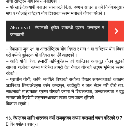
पाँचौँ राष्ट्रिय योग दिवस मनाइएको ।
– योगलाई देशव्यापी बनाउन सरकारले वि.सं. २०७२ साउन ४ को निर्णयअनुसार
माघ १ गतेलाई राष्ट्रिय योग दिवसका रूपमा मनाउने घोषणा गरेको ।
Also read :
नेपालको भुगोल सम्बन्धी प्रश्न -उत्तरहरु र
जानकारी......
– नेपालमा जुन २१ मा अन्तर्राष्ट्रिय योग दिवस र माघ १ मा राष्ट्रिय योग दिवस
गरी वर्षको दुईपटक योग दिवस मनाउँदै आइएको ।
– आदि योगी शिव, हजारौँ ऋषिमुनिहरू एवं शान्तिका अग्रदूत गौतम बुद्धको
साधना थलोका रूपमा परिचित हाम्रो देश नेपाल योगको उद्गम भूमिका रूपमा
रहेको ।
– प्राचीन योगी, ऋषि, महर्षिले विश्वको सर्वोच्च शिखर सगरमाथाको काखमा
अवस्थित हिमवत्क्षेत्रमा बसेर कन्दमुल, जडीबुटी र जल सेवन गरी दीर्घ तपः
साधनाको माध्यमबाट प्राप्त योगको जगमा नै शिवसभ्यता, जनकसभ्यता र बुद्ध
सभ्यताको त्रिवेणी सङ्गमस्थलका रूपमा यस पावन भूमिको
विकास भएको ।
१३. नेपालका लागि भारतका नयाँ राजदूतका रूपमा कसलाई चयन गरिएको छ ?
 विनयमोहन क्वात्रा