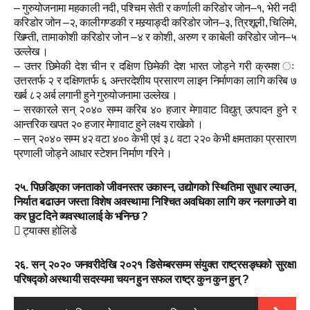
– गुरुयोजनामा महकाली नदी, पश्चिम सेती र कर्णाली करिडोर जोन–१, भेरी नदी
करिडोर जोन –२, कालीगण्डकी र मस्र्याङ्दी करिडोर जोन–३, त्रिशूली, चिलिमे,
खिम्ती, तामाकोशी करिडोर जोन –४ र कोशी, अरुण र काबेली करिडोर जोन–५
उल्लेख ।
– उत्तर छिमेकी देश चीन र दक्षिण छिमेकी देश भारत जोड्ने गरी क्रमश ः
उत्तरतर्फ २ र दक्षिणतर्फ ६ अन्तरदेशीय प्रसारण लाइन निर्माणका लागि करिब ७
खर्ब ८२ अर्ब लगानी हुने गुरुयोजनामा उल्लेख ।
– सरकारले सन् २०४० सम्म करिब ४० हजार मेगावाट विद्युत् उत्पादन हुने र
आन्तरिक खपत २० हजार मेगावाट हुने लक्ष्य राखेको ।
– सन् २०४० सम्म ४२ वटा ४०० केभी एवं ३८ वटा २२० केभी क्षमताका प्रसारण
प्रणाली जोड्ने आधार स्टेशन निर्माण गरिने ।
२५. पिछडिएका जनताको जीवनस्तर उकास्न, उद्योगको स्थितिमा सुधार ल्याउन,
निर्यात बढाउन जस्ता विशेष अवस्थामा निश्चित अवधिका लागि कर नलगाउने वा
कर छुट दिने व्यवस्थालाई के भनिन्छ ?
 ट्याक्स होलिडे
२६. सन् २०२० जनवरीदेखि २०२१ डिसेम्बरसम्म संयुक्त राष्ट्रसङ्घको सुरक्षा
परिषद्को अस्थायी सदस्यमा चयन हुन सफल राष्ट्र कुन कुन हुन् ?